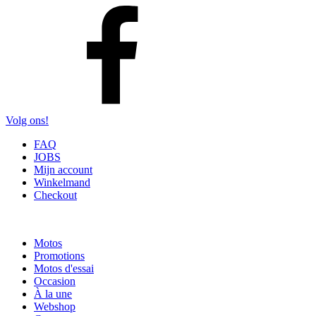
Volg ons!
FAQ
JOBS
Mijn account
Winkelmand
Checkout
Motos
Promotions
Motos d'essai
Occasion
À la une
Webshop