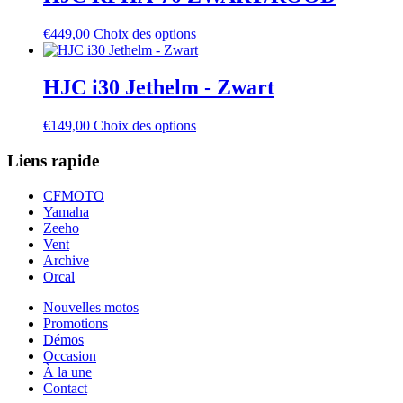
on
the
This
€
449,00
Choix des options
product
product
page
has
multiple
HJC i30 Jethelm - Zwart
variants.
The
This
€
149,00
Choix des options
options
product
may
has
Liens rapide
be
multiple
chosen
variants.
on
CFMOTO
The
the
Yamaha
options
product
Zeeho
may
page
Vent
be
Archive
chosen
Orcal
on
the
Nouvelles motos
product
Promotions
page
Démos
Occasion
À la une
Contact