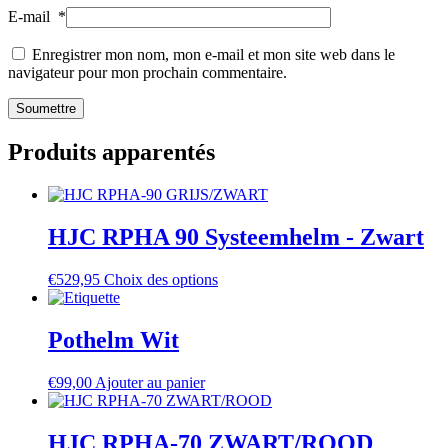
E-mail
*
Enregistrer mon nom, mon e-mail et mon site web dans le
navigateur pour mon prochain commentaire.
Produits apparentés
HJC RPHA 90 Systeemhelm - Zwart
This
€
529,95
Choix des options
product
has
multiple
Pothelm Wit
variants.
The
€
99,00
Ajouter au panier
options
may
be
HJC RPHA-70 ZWART/ROOD
chosen