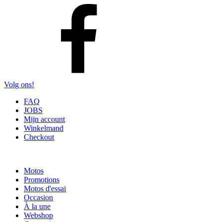
Volg ons!
FAQ
JOBS
Mijn account
Winkelmand
Checkout
Motos
Promotions
Motos d'essai
Occasion
À la une
Webshop