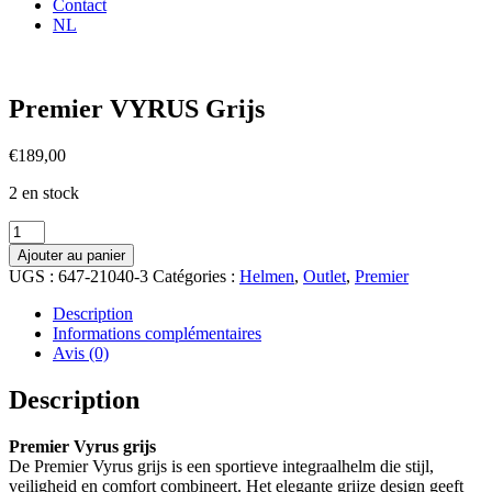
Contact
NL
Premier VYRUS Grijs
€
189,00
2 en stock
quantité
de
Ajouter au panier
Premier
UGS :
647-21040-3
Catégories :
Helmen
,
Outlet
,
Premier
VYRUS
Grijs
Description
Informations complémentaires
Avis (0)
Description
Premier Vyrus grijs
De Premier Vyrus grijs is een sportieve integraalhelm die stijl,
veiligheid en comfort combineert. Het elegante grijze design geeft