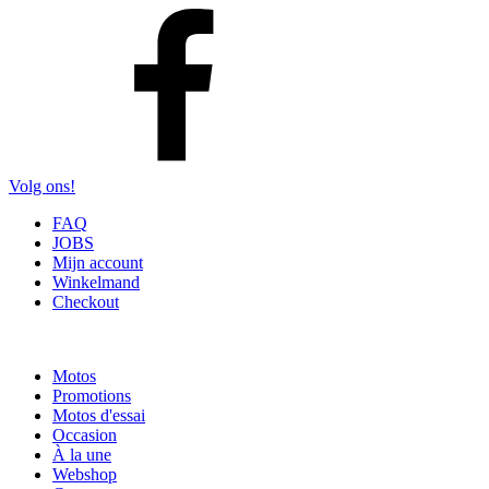
Volg ons!
FAQ
JOBS
Mijn account
Winkelmand
Checkout
Motos
Promotions
Motos d'essai
Occasion
À la une
Webshop