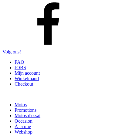
Volg ons!
FAQ
JOBS
Mijn account
Winkelmand
Checkout
Motos
Promotions
Motos d'essai
Occasion
À la une
Webshop