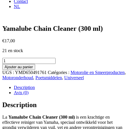
Contact
NL
Yamalube Chain Cleaner (300 ml)
€
17,00
21 en stock
quantité
de
Ajouter au panier
Yamalube
UGS :
YMD650491761
Catégories :
Motorolie en Smeerproducten
,
Chain
Motoronderhoud
,
Poetsmiddelen
,
Universeel
Cleaner
(300
Description
ml)
Avis (0)
Description
La
Yamalube Chain Cleaner (300 ml)
is een krachtige en
effectieve reiniger van Yamaha, speciaal ontwikkeld voor het
grondig verwijderen van vuil, vet en andere verontreinigingen van