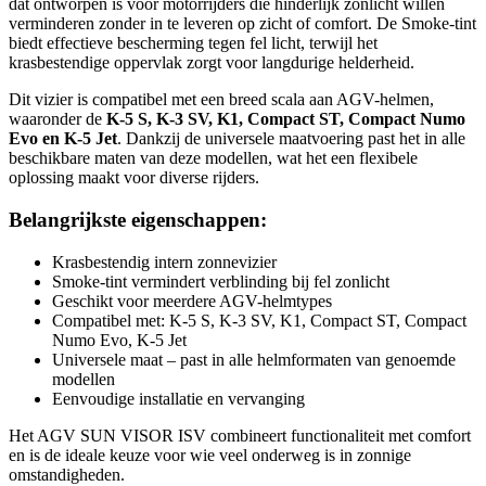
dat ontworpen is voor motorrijders die hinderlijk zonlicht willen
verminderen zonder in te leveren op zicht of comfort. De Smoke-tint
biedt effectieve bescherming tegen fel licht, terwijl het
krasbestendige oppervlak zorgt voor langdurige helderheid.
Dit vizier is compatibel met een breed scala aan AGV-helmen,
waaronder de
K-5 S, K-3 SV, K1, Compact ST, Compact Numo
Evo en K-5 Jet
. Dankzij de universele maatvoering past het in alle
beschikbare maten van deze modellen, wat het een flexibele
oplossing maakt voor diverse rijders.
Belangrijkste eigenschappen:
Krasbestendig intern zonnevizier
Smoke-tint vermindert verblinding bij fel zonlicht
Geschikt voor meerdere AGV-helmtypes
Compatibel met: K-5 S, K-3 SV, K1, Compact ST, Compact
Numo Evo, K-5 Jet
Universele maat – past in alle helmformaten van genoemde
modellen
Eenvoudige installatie en vervanging
Het AGV SUN VISOR ISV combineert functionaliteit met comfort
en is de ideale keuze voor wie veel onderweg is in zonnige
omstandigheden.