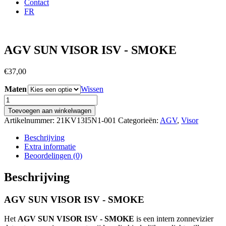
Contact
FR
AGV SUN VISOR ISV - SMOKE
€
37,00
Maten
Wissen
AGV
SUN
Toevoegen aan winkelwagen
VISOR
Artikelnummer:
21KV13I5N1-001
Categorieën:
AGV
,
Visor
ISV
-
Beschrijving
SMOKE
Extra informatie
aantal
Beoordelingen (0)
Beschrijving
AGV SUN VISOR ISV - SMOKE
Het
AGV SUN VISOR ISV - SMOKE
is een intern zonnevizier