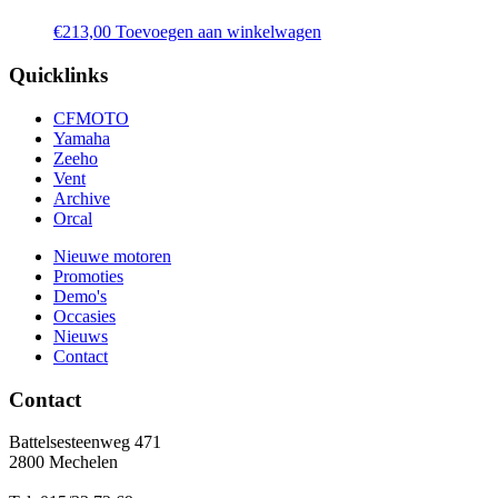
€
213,00
Toevoegen aan winkelwagen
Quicklinks
CFMOTO
Yamaha
Zeeho
Vent
Archive
Orcal
Nieuwe motoren
Promoties
Demo's
Occasies
Nieuws
Contact
Contact
Battelsesteenweg 471
2800 Mechelen