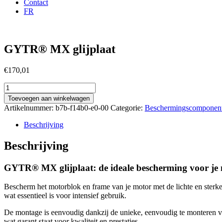
Contact
FR
GYTR® MX glijplaat
€
170,01
GYTR®
MX
Toevoegen aan winkelwagen
glijplaat
Artikelnummer:
b7b-f14b0-e0-00
Categorie:
Beschermingscomponen
aantal
Beschrijving
Beschrijving
GYTR® MX glijplaat: de ideale bescherming voor je
Bescherm het motorblok en frame van je motor met de lichte en sterk
wat essentieel is voor intensief gebruik.
De montage is eenvoudig dankzij de unieke, eenvoudig te monteren v
wat garant staat voor kwaliteit en prestaties.