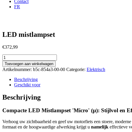
Contact
FR
LED mistlampset
€
372,99
LED
mistlampset
Toevoegen aan winkelwagen
aantal
Artikelnummer:
b5c-854a3-00-00
Categorie:
Elektrisch
Beschrijving
Geschikt voor
Beschrijving
Compacte LED Mistlampset 'Micro' (µ): Stijlvol en Eff
Verhoog uw zichtbaarheid en geef uw motorfiets een stoere, moderne ui
formaat en de hoogwaardige afwerking krijgt u
namelijk
effectieve v