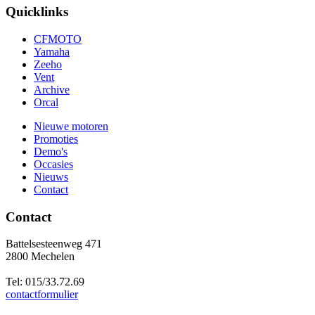
Quicklinks
CFMOTO
Yamaha
Zeeho
Vent
Archive
Orcal
Nieuwe motoren
Promoties
Demo's
Occasies
Nieuws
Contact
Contact
Battelsesteenweg 471
2800 Mechelen
Tel: 015/33.72.69
contactformulier