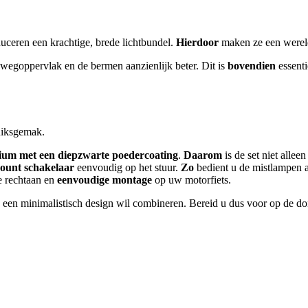
duceren een krachtige, brede lichtbundel.
Hierdoor
maken ze een wereld
wegoppervlak en de bermen aanzienlijk beter. Dit is
bovendien
essenti
uiksgemak.
ium met een diepzwarte poedercoating
.
Daarom
is de set niet allee
ount schakelaar
eenvoudig op het stuur.
Zo
bedient u de mistlampen al
e rechtaan en
eenvoudige montage
op uw motorfiets.
id en een minimalistisch design wil combineren. Bereid u dus voor op de